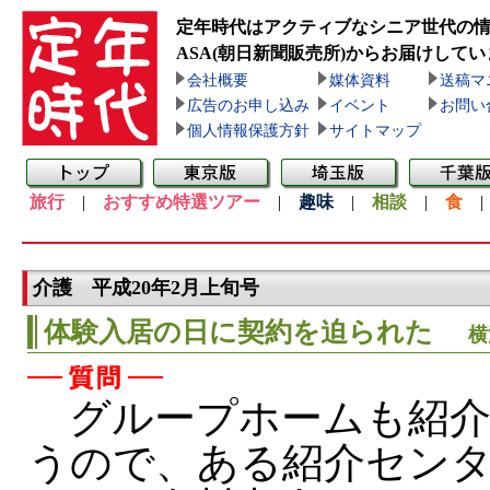
定年時代はアクティブなシニア世代の
ASA(朝日新聞販売所)
からお届けしてい
会社概要
媒体資料
送稿マ
広告のお申し込み
イベント
お問い
個人情報保護方針
サイトマップ
旅行
|
おすすめ特選ツアー
|
趣味
|
相談
|
食
介護 平成20年2月上旬号
体験入居の日に契約を迫られた
横
グループホームも紹介
うので、ある紹介セン