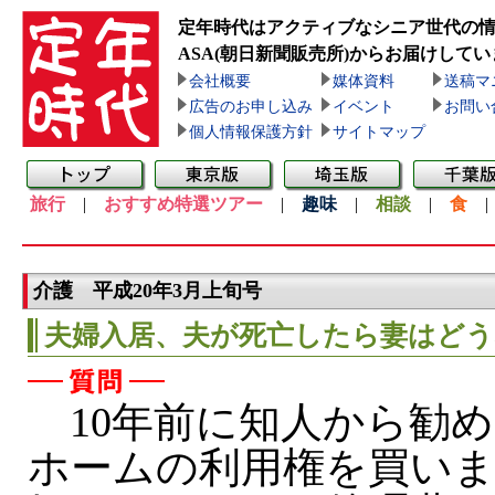
定年時代はアクティブなシニア世代の
ASA(朝日新聞販売所)
からお届けしてい
会社概要
媒体資料
送稿マ
広告のお申し込み
イベント
お問い
個人情報保護方針
サイトマップ
旅行
|
おすすめ特選ツアー
|
趣味
|
相談
|
食
介護 平成20年3月上旬号
夫婦入居、夫が死亡したら妻はどう
10年前に知人から勧め
ホームの利用権を買い