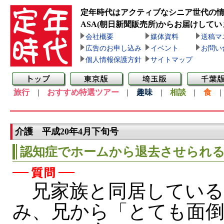
定年時代はアクティブなシニア世代の
ASA(朝日新聞販売所)
からお届けしてい
会社概要
媒体資料
送稿マ
広告のお申し込み
イベント
お問い
個人情報保護方針
サイトマップ
旅行
|
おすすめ特選ツアー
|
趣味
|
相談
|
食
介護 平成20年4月下旬号
認知症でホームから退去させられ
兄家族と同居している
み、兄から「とても面