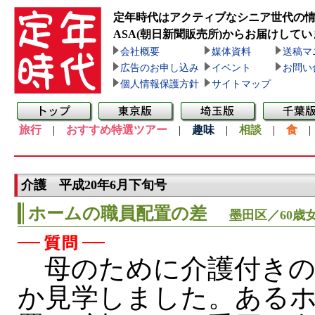
定年時代はアクティブなシニア世代の
ASA(朝日新聞販売所)
からお届けしてい
会社概要
媒体資料
送稿マ
広告のお申し込み
イベント
お問い
個人情報保護方針
サイトマップ
旅行
|
おすすめ特選ツアー
|
趣味
|
相談
|
食
介護 平成20年6月下旬号
ホームの職員配置の差
墨田区／60歳
母のために介護付きの
か見学しました。ある