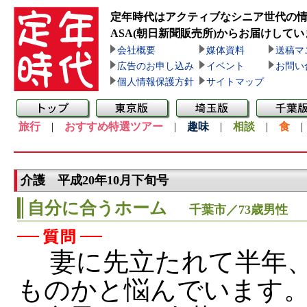
定年時代はアクティブなシニア世代の
ASA(朝日新聞販売所)
からお届けしてい
会社概要
媒体資料
送稿マ
広告のお申し込み
イベント
お問い
個人情報保護方針
サイトマップ
旅行
|
おすすめ特選ツアー
|
趣味
|
相談
|
食
介護 平成20年10月下旬号
自分に合うホーム
千葉市／73歳男性
妻に先立たれて半年、
ものかと悩んでいます