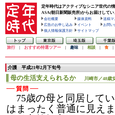
定年時代はアクティブなシニア世代の
ASA(朝日新聞販売所)
からお届けしてい
会社概要
媒体資料
送稿マ
広告のお申し込み
イベント
お問い
個人情報保護方針
サイトマップ
旅行
|
おすすめ特選ツアー
|
趣味
|
相談
|
食
介護 平成21年2月下旬号
母の生活支えられるか
川崎市／48歳
75歳の母と同居して
はまったく普通に見え