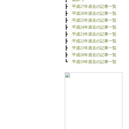
┣
平成27年過去の記事一覧
┣
平成26年過去の記事一覧
┣
平成25年過去の記事一覧
┣
平成24年過去の記事一覧
┣
平成23年過去の記事一覧
┣
平成22年過去の記事一覧
┣
平成21年過去の記事一覧
┣
平成20年過去の記事一覧
┗
平成19年過去の記事一覧