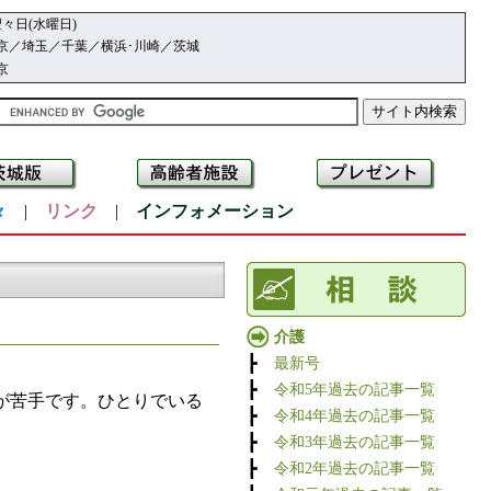
々日(水曜日)
京／埼玉／千葉／横浜･川崎／茨城
京
々
|
リンク
|
インフォメーション
介護
┣
最新号
┣
令和5年過去の記事一覧
が苦手です。ひとりでいる
┣
令和4年過去の記事一覧
┣
令和3年過去の記事一覧
┣
令和2年過去の記事一覧