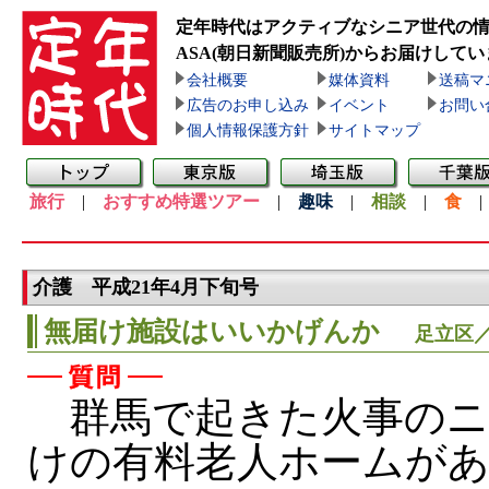
定年時代はアクティブなシニア世代の
ASA(朝日新聞販売所)
からお届けしてい
会社概要
媒体資料
送稿マ
広告のお申し込み
イベント
お問い
個人情報保護方針
サイトマップ
旅行
|
おすすめ特選ツアー
|
趣味
|
相談
|
食
介護 平成21年4月下旬号
無届け施設はいいかげんか
足立区／
群馬で起きた火事のニ
けの有料老人ホームが