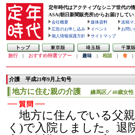
定年時代はアクティブなシニア世代の
ASA(朝日新聞販売所)
からお届けしてい
会社概要
媒体資料
送稿マ
広告のお申し込み
イベント
お問い
個人情報保護方針
サイトマップ
旅行
|
おすすめ特選ツアー
|
趣味
|
相談
|
食
介護 平成21年9月上旬号
地方に住む親の介護
練馬区／40歳女性
地方に住んでいる父親
く)で入院しました。退