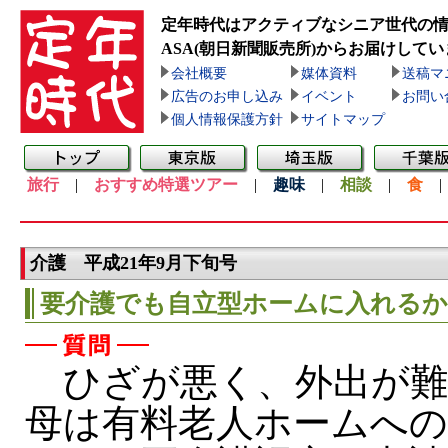
定年時代はアクティブなシニア世代の
ASA(朝日新聞販売所)
からお届けしてい
会社概要
媒体資料
送稿マ
広告のお申し込み
イベント
お問い
個人情報保護方針
サイトマップ
旅行
|
おすすめ特選ツアー
|
趣味
|
相談
|
食
介護 平成21年9月下旬号
要介護でも自立型ホームに入れるか
ひざが悪く、外出が難
母は有料老人ホームへ