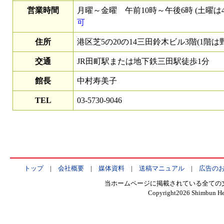
営業時間
月曜～金曜 午前10時～午後6時 (土曜は
可
住所
港区芝5の20の14三田鈴木ビル3階(1階は
交通
JR田町駅または地下鉄三田駅徒歩1分
館長
中村寿美子
TEL
03-5730-9046
トップ
|
会社概要
|
媒体資料
|
送稿マニュアル
|
広告の
当ホームページに掲載されている全ての
Copyright
2026 Shimbun Hen