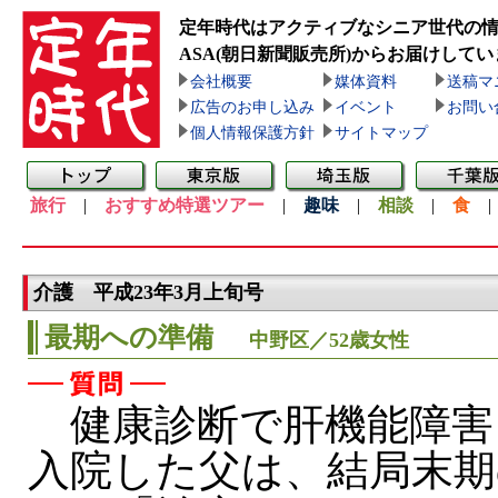
定年時代はアクティブなシニア世代の
ASA(朝日新聞販売所)
からお届けしてい
会社概要
媒体資料
送稿マ
広告のお申し込み
イベント
お問い
個人情報保護方針
サイトマップ
旅行
|
おすすめ特選ツアー
|
趣味
|
相談
|
食
介護 平成23年3月上旬号
最期への準備
中野区／52歳女性
健康診断で肝機能障害
入院した父は、結局末期