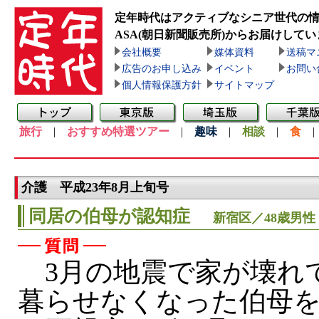
定年時代はアクティブなシニア世代の
ASA(朝日新聞販売所)
からお届けしてい
会社概要
媒体資料
送稿マ
広告のお申し込み
イベント
お問い
個人情報保護方針
サイトマップ
旅行
|
おすすめ特選ツアー
|
趣味
|
相談
|
食
介護 平成23年8月上旬号
同居の伯母が認知症
新宿区／48歳男性
3月の地震で家が壊れ
暮らせなくなった伯母