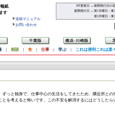
HP更新日 →
新聞発行日の翌
情報紙
新聞発行日 →
第1月曜日：東
ます
第3月曜日：東
送稿マニュアル
お問い合わせ
味
|
相談
|
食
|
仕事
|
学ぶ
|
これは便利これは楽
ずっと独身で、仕事中心の生活をしてきたため、隣近所との
ことを考えると怖いです。この不安を解消するにはどうしたら