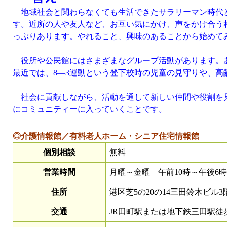
地域社会と関わらなくても生活できたサラリーマン時代
す。近所の人や友人など、お互い気にかけ、声をかけ合う
っぷりあります。やれること、興味のあることから始めて
役所や公民館にはさまざまなグループ活動があります。あ
最近では、8—3運動という登下校時の児童の見守りや、
社会に貢献しながら、活動を通して新しい仲間や役割を見
にコミュニティーに入っていくことです。
◎介護情報館／有料老人ホーム・シニア住宅情報館
個別相談
無料
営業時間
月曜～金曜 午前10時～午後6時
住所
港区芝5の20の14三田鈴木ビル3
交通
JR田町駅または地下鉄三田駅徒