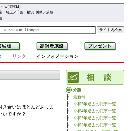
々日(水曜日)
京／埼玉／千葉／横浜･川崎／茨城
京
々
|
リンク
|
インフォメーション
介護
┣
最新号
┣
令和5年過去の記事一覧
付き合いはほとんどありま
┣
令和4年過去の記事一覧
いいですか？
┣
令和3年過去の記事一覧
┣
令和2年過去の記事一覧