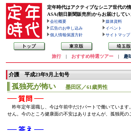
定年時代はアクティブなシニア世代の
ASA(朝日新聞販売所)
からお届けしてい
会社概要
媒体資料
広告のお申し込み
イベント
個人情報保護方針
サイトマップ
旅行
|
おすすめ特選ツアー
|
趣
介護 平成23年9月上旬号
孤独死が怖い
墨田区／61歳男性
昨年定年退職し、今は午前中だけパートで働いています。
せん。今のところ健康面の不安はありませんが、孤独死の