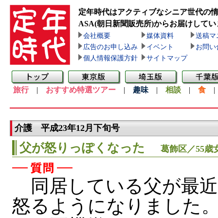
定年時代はアクティブなシニア世代の
ASA(朝日新聞販売所)
からお届けしてい
会社概要
媒体資料
送稿マ
広告のお申し込み
イベント
お問い
個人情報保護方針
サイトマップ
旅行
|
おすすめ特選ツアー
|
趣味
|
相談
|
食
介護 平成23年12月下旬号
父が怒りっぽくなった
葛飾区／55歳
同居している父が最近
怒るようになりました