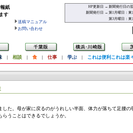
HP更新日 →
新聞発行日の翌
情報紙
新聞発行日 →
第1月曜日：東
ます
第3月曜日：東
送稿マニュアル
お問い合わせ
味
|
相談
|
食
|
仕事
|
学ぶ
|
これは便利これは楽
性
した。母が家に戻るのがうれしい半面、体力が落ちて足腰の
もらうことはできるでしょうか。