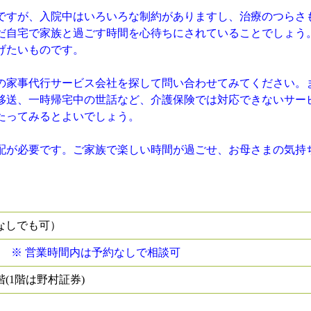
ですが、入院中はいろいろな制約がありますし、治療のつらさ
だ自宅で家族と過ごす時間を心待ちにされていることでしょう
げたいものです。
家事代行サービス会社を探して問い合わせてみてください。
移送、一時帰宅中の世話など、介護保険では対応できないサー
たってみるとよいでしょう。
が必要です。ご家族で楽しい時間が過ごせ、お母さまの気持
なしでも可）
6時
※ 営業時間内は予約なしで相談可
階(1階は野村証券)