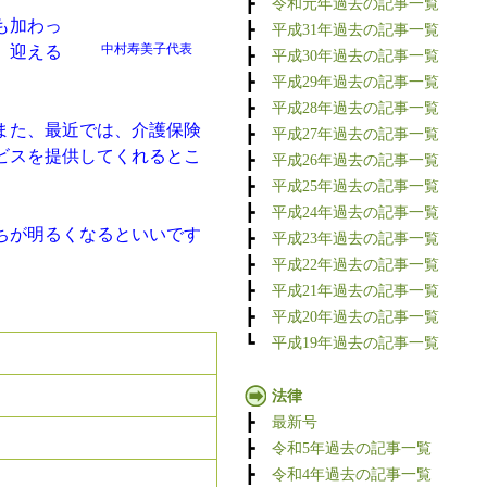
┣
令和元年過去の記事一覧
も加わっ
┣
平成31年過去の記事一覧
中村寿美子代表
。迎える
┣
平成30年過去の記事一覧
┣
平成29年過去の記事一覧
┣
平成28年過去の記事一覧
また、最近では、介護保険
┣
平成27年過去の記事一覧
ビスを提供してくれるとこ
┣
平成26年過去の記事一覧
┣
平成25年過去の記事一覧
┣
平成24年過去の記事一覧
ちが明るくなるといいです
┣
平成23年過去の記事一覧
┣
平成22年過去の記事一覧
┣
平成21年過去の記事一覧
┣
平成20年過去の記事一覧
┗
平成19年過去の記事一覧
法律
┣
最新号
┣
令和5年過去の記事一覧
┣
令和4年過去の記事一覧