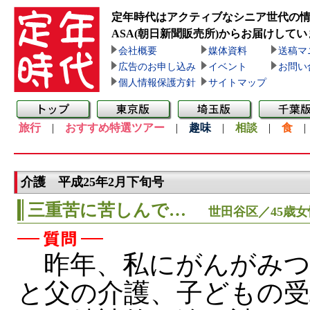
定年時代はアクティブなシニア世代の
ASA(朝日新聞販売所)
からお届けしてい
会社概要
媒体資料
送稿マ
広告のお申し込み
イベント
お問い
個人情報保護方針
サイトマップ
旅行
|
おすすめ特選ツアー
|
趣味
|
相談
|
食
介護 平成25年2月下旬号
三重苦に苦しんで…
世田谷区／45歳女
昨年、私にがんがみつ
と父の介護、子どもの受