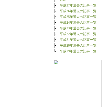
┣
平成27年過去の記事一覧
┣
平成26年過去の記事一覧
┣
平成25年過去の記事一覧
┣
平成24年過去の記事一覧
┣
平成23年過去の記事一覧
┣
平成22年過去の記事一覧
┣
平成21年過去の記事一覧
┣
平成20年過去の記事一覧
┗
平成19年過去の記事一覧