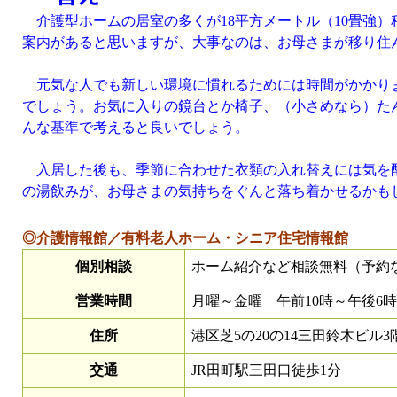
介護型ホームの居室の多くが18平方メートル（10畳強
案内があると思いますが、大事なのは、お母さまが移り住
元気な人でも新しい環境に慣れるためには時間がかかりま
でしょう。お気に入りの鏡台とか椅子、（小さめなら）た
んな基準で考えると良いでしょう。
入居した後も、季節に合わせた衣類の入れ替えには気を配
の湯飲みが、お母さまの気持ちをぐんと落ち着かせるかも
◎介護情報館／有料老人ホーム・シニア住宅情報館
個別相談
ホーム紹介など相談無料（予約
営業時間
月曜～金曜 午前10時～午後
住所
港区芝5の20の14三田鈴木ビル3
交通
JR田町駅三田口徒歩1分