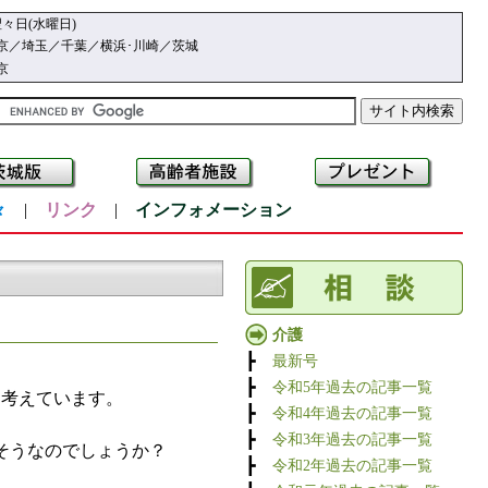
々日(水曜日)
京／埼玉／千葉／横浜･川崎／茨城
京
々
|
リンク
|
インフォメーション
介護
┣
最新号
┣
令和5年過去の記事一覧
と考えています。
┣
令和4年過去の記事一覧
┣
令和3年過去の記事一覧
そうなのでしょうか？
┣
令和2年過去の記事一覧