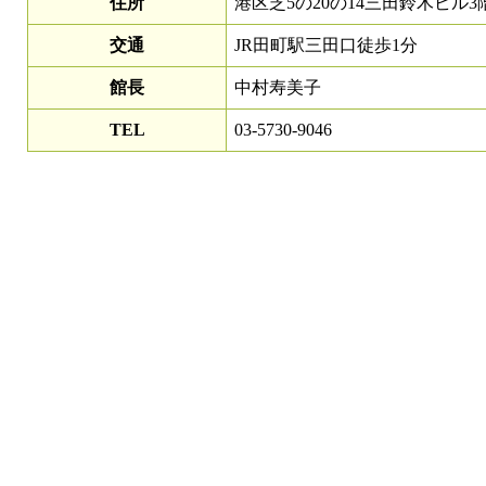
住所
港区芝5の20の14三田鈴木ビル3
交通
JR田町駅三田口徒歩1分
館長
中村寿美子
TEL
03-5730-9046