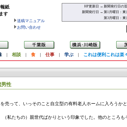
HP更新日 →
新聞発行日の翌
情報紙
新聞発行日 →
第1月曜日：東
ます
第3月曜日：東
送稿マニュアル
お問い合わせ
味
|
相談
|
食
|
仕事
|
学ぶ
|
これは便利これは楽
歳男性
宅を売って、いっそのこと自立型の有料老人ホームに入ろうか
（私たちの）親世代ばかりという印象でした。他のところも