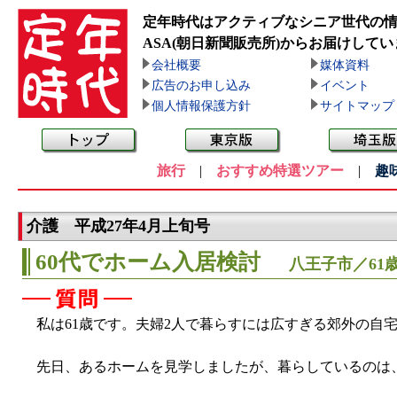
定年時代はアクティブなシニア世代の
ASA(朝日新聞販売所)
からお届けしてい
会社概要
媒体資料
広告のお申し込み
イベント
個人情報保護方針
サイトマップ
旅行
|
おすすめ特選ツアー
|
趣
介護 平成27年4月上旬号
60代でホーム入居検討
八王子市／61
私は61歳です。夫婦2人で暮らすには広すぎる郊外の自
先日、あるホームを見学しましたが、暮らしているのは、