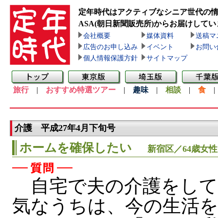
定年時代はアクティブなシニア世代の
ASA(朝日新聞販売所)
からお届けしてい
会社概要
媒体資料
送稿マ
広告のお申し込み
イベント
お問い
個人情報保護方針
サイトマップ
旅行
|
おすすめ特選ツアー
|
趣味
|
相談
|
食
介護 平成27年4月下旬号
ホームを確保したい
新宿区／64歳女性
自宅で夫の介護をして
気なうちは、今の生活