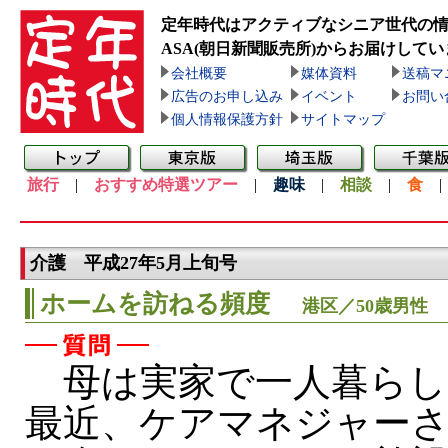
定年時代はアクティブなシニア世代の
ASA(朝日新聞販売所)
からお届けしてい
会社概要
媒体資料
送稿マ
広告のお申し込み
イベント
お問い
個人情報保護方針
サイトマップ
旅行
|
おすすめ特選ツアー
|
趣味
|
相談
|
食
介護 平成27年5月上旬号
ホームを訪ねる頻度
港区／50歳男性
母は実家で一人暮らし
最近、ケアマネジャー