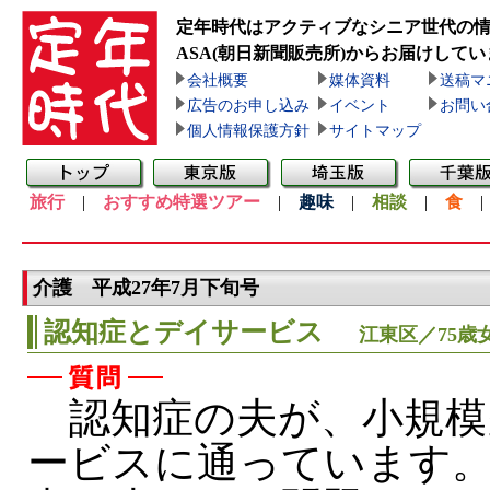
定年時代はアクティブなシニア世代の
ASA(朝日新聞販売所)
からお届けしてい
会社概要
媒体資料
送稿マ
広告のお申し込み
イベント
お問い
個人情報保護方針
サイトマップ
旅行
|
おすすめ特選ツアー
|
趣味
|
相談
|
食
介護 平成27年7月下旬号
認知症とデイサービス
江東区／75歳
認知症の夫が、小規模
ービスに通っています