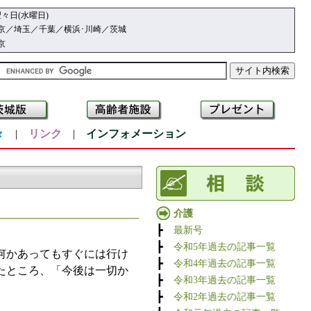
々日(水曜日)
京／埼玉／千葉／横浜･川崎／茨城
京
々
|
リンク
|
インフォメーション
介護
┣
最新号
┣
令和5年過去の記事一覧
何かあってもすぐには行け
┣
令和4年過去の記事一覧
たところ、「今後は一切か
┣
令和3年過去の記事一覧
┣
令和2年過去の記事一覧