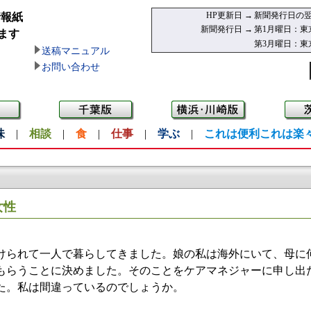
HP更新日 →
新聞発行日の翌
情報紙
新聞発行日 →
第1月曜日：東
ます
第3月曜日：東
送稿マニュアル
お問い合わせ
味
|
相談
|
食
|
仕事
|
学ぶ
|
これは便利これは楽
女性
られて一人で暮らしてきました。娘の私は海外にいて、母に
もらうことに決めました。そのことをケアマネジャーに申し出
た。私は間違っているのでしょうか。