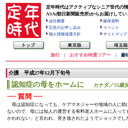
定年時代はアクティブなシニア世代の
ASA(朝日新聞販売所)
からお届けしてい
会社概要
媒体資料
広告のお申し込み
イベント
個人情報保護方針
サイトマップ
旅行
|
おすすめ特選ツアー
|
趣
介護 平成27年12月下旬号
認知症の母をホームに
カナダ／55歳
母は認知症になっても、ケアマネジャーや地域の人に助け
ないので、母には知人の運営する有料老人ホームに入って
かわれない」と言われ、突き放されたようでショックでし