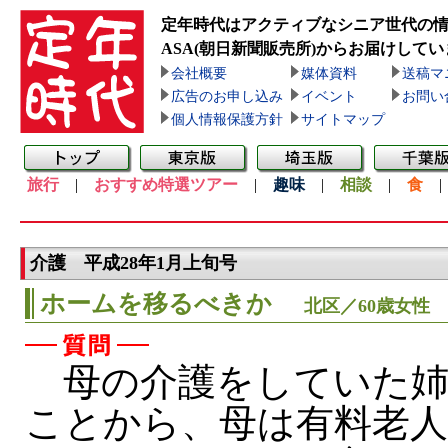
定年時代はアクティブなシニア世代の
ASA(朝日新聞販売所)
からお届けしてい
会社概要
媒体資料
送稿マ
広告のお申し込み
イベント
お問い
個人情報保護方針
サイトマップ
旅行
|
おすすめ特選ツアー
|
趣味
|
相談
|
食
介護 平成28年1月上旬号
ホームを移るべきか
北区／60歳女性
母の介護をしていた姉
ことから、母は有料老