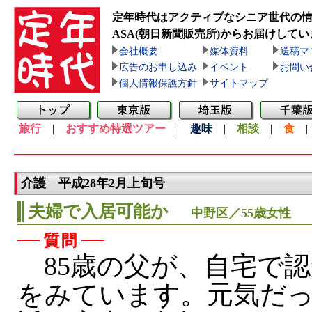
定年時代はアクティブなシニア世代の
ASA(朝日新聞販売所)
からお届けしてい
会社概要
媒体資料
送稿マ
広告のお申し込み
イベント
お問い
個人情報保護方針
サイトマップ
旅行
|
おすすめ特選ツアー
|
趣味
|
相談
|
食
介護 平成28年2月上旬号
夫婦で入居可能か
中野区／55歳女性
85歳の父が、自宅で認
をみています。元気だ