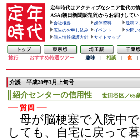
定年時代はアクティブなシニア世代の
ASA(朝日新聞販売所)
からお届けしてい
会社概要
媒体資料
送稿マ
広告のお申し込み
イベント
お問い
個人情報保護方針
サイトマップ
旅行
|
おすすめ特選ツアー
|
趣味
|
相談
|
食
介護 平成28年3月上旬号
紹介センターの信用性
世田谷区／65
母が脳梗塞で入院中で
しても、自宅に戻って