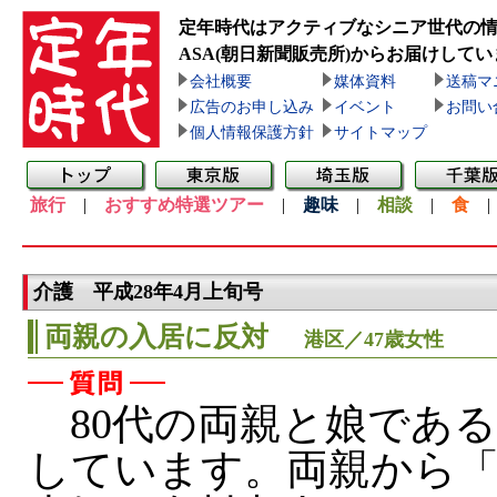
定年時代はアクティブなシニア世代の
ASA(朝日新聞販売所)
からお届けしてい
会社概要
媒体資料
送稿マ
広告のお申し込み
イベント
お問い
個人情報保護方針
サイトマップ
旅行
|
おすすめ特選ツアー
|
趣味
|
相談
|
食
介護 平成28年4月上旬号
両親の入居に反対
港区／47歳女性
80代の両親と娘である
しています。両親から