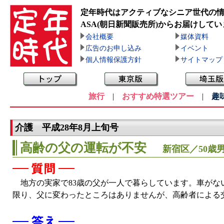
定年時代はアクティブなシニア世代の
ASA(朝日新聞販売所)
からお届けしてい
会社概要
媒体資料
広告のお申し込み
イベント
個人情報保護方針
サイトマップ
旅行
|
おすすめ特選ツアー
|
趣
介護 平成28年8月上旬号
高齢の父の運転が不安
新宿区／50歳
地方の実家で83歳の父が一人で暮らしています。車がな
限り、父に変わったところはありませんが、高齢者による