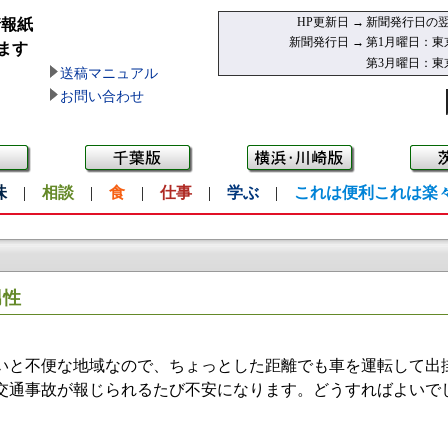
HP更新日 →
新聞発行日の翌
情報紙
新聞発行日 →
第1月曜日：東
ます
第3月曜日：東
送稿マニュアル
お問い合わせ
味
|
相談
|
食
|
仕事
|
学ぶ
|
これは便利これは楽
男性
いと不便な地域なので、ちょっとした距離でも車を運転して出
交通事故が報じられるたび不安になります。どうすればよいで