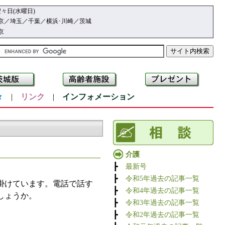
々日(水曜日)
京／埼玉／千葉／横浜･川崎／茨城
京
々
|
リンク
|
インフォメーション
介護
┣
最新号
┣
令和5年過去の記事一覧
掛けています。電話で話す
┣
令和4年過去の記事一覧
しょうか。
┣
令和3年過去の記事一覧
┣
令和2年過去の記事一覧