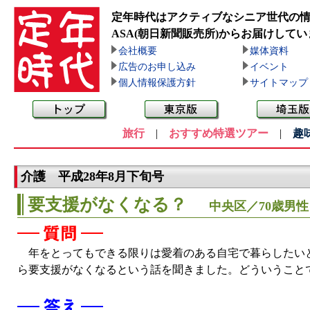
定年時代はアクティブなシニア世代の
ASA(朝日新聞販売所)
からお届けしてい
会社概要
媒体資料
広告のお申し込み
イベント
個人情報保護方針
サイトマップ
旅行
|
おすすめ特選ツアー
|
趣
介護 平成28年8月下旬号
要支援がなくなる？
中央区／70歳男性
年をとってもできる限りは愛着のある自宅で暮らしたいと
ら要支援がなくなるという話を聞きました。どういうこと