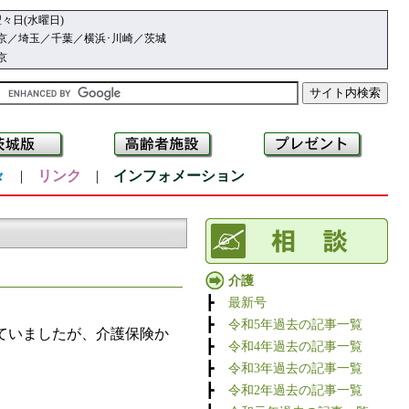
々日(水曜日)
京／埼玉／千葉／横浜･川崎／茨城
京
々
|
リンク
|
インフォメーション
介護
┣
最新号
┣
令和5年過去の記事一覧
ていましたが、介護保険か
┣
令和4年過去の記事一覧
┣
令和3年過去の記事一覧
┣
令和2年過去の記事一覧