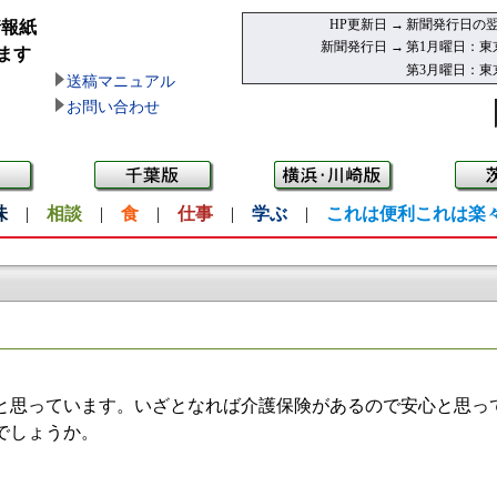
HP更新日 →
新聞発行日の翌
情報紙
新聞発行日 →
第1月曜日：東
ます
第3月曜日：東
送稿マニュアル
お問い合わせ
味
|
相談
|
食
|
仕事
|
学ぶ
|
これは便利これは楽
思っています。いざとなれば介護保険があるので安心と思っ
でしょうか。