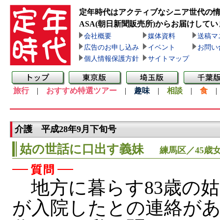
定年時代はアクティブなシニア世代の
ASA(朝日新聞販売所)
からお届けしてい
会社概要
媒体資料
送稿マ
広告のお申し込み
イベント
お問い
個人情報保護方針
サイトマップ
旅行
|
おすすめ特選ツアー
|
趣味
|
相談
|
食
介護 平成28年9月下旬号
姑の世話に口出す義妹
練馬区／45歳
地方に暮らす83歳の
が入院したとの連絡が