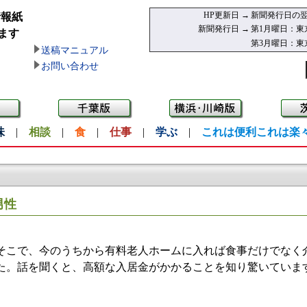
HP更新日 →
新聞発行日の翌
情報紙
新聞発行日 →
第1月曜日：東
ます
第3月曜日：東
送稿マニュアル
お問い合わせ
味
|
相談
|
食
|
仕事
|
学ぶ
|
これは便利これは楽
男性
こで、今のうちから有料老人ホームに入れば食事だけでなく
た。話を聞くと、高額な入居金がかかることを知り驚いていま