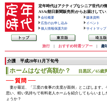
定年時代はアクティブなシニア世代の
ASA(朝日新聞販売所)
からお届けしてい
会社概要
媒体資料
広告のお申し込み
イベント
個人情報保護方針
サイトマップ
旅行
|
おすすめ特選ツアー
|
趣
介護 平成28年11月下旬号
ホームはなぜ高額か？
目黒区／65歳
妻が最近、「三度の食事の支度が面倒」とこぼします。そ
思い、軽い気持ちで有料老人ホームを紹介してもらいまし
ょうか？