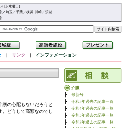
々日(水曜日)
京／埼玉／千葉／横浜･川崎／茨城
京
々
|
リンク
|
インフォメーション
介護
┣
最新号
┣
令和5年過去の記事一覧
介護の心配もないだろうと
┣
令和4年過去の記事一覧
す。どうして高額なのでし
┣
令和3年過去の記事一覧
┣
令和2年過去の記事一覧