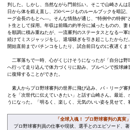
判した。しかし、当然ながら門前払い。そこで山崎さんは
日から体を鍛え直し、250ページものルールブックを暗記
ーグ会長のもとへ―。そんな情熱が通じ、“特例中の特例
ト生として採用。年収は前職の約半分に減ったものの、妻も
を順調に積み重ねたが、一流審判のステータスとなる一軍出
続けてミスジャッジをし、退場騒ぎを引き起こしたからだ
開始直前までパチンコをしたり、試合前日なのに夜遅くま
二軍落ちで一時、心がくじけそうになったが「自分は野球
へ行って走り込んで体力づくりに励み、ブルペンで投球練
に復帰することができた。
素人からプロ野球審判の世界に飛び込み、パ・リーグ審判員
とを「次世代に伝えていきたい」と話す山崎さん。最近、
うになった。「明るく、楽しく、元気のいい姿を見せて、
「全球入魂！ プロ野球審判の真実
プロ野球審判員の仕事や現状、選手とのエピソード、著