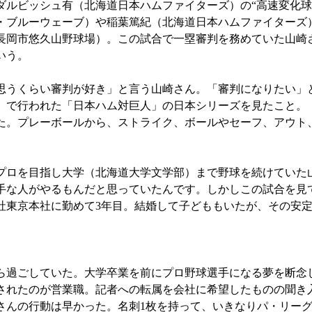
ダルビッシュ有（北海道日本ハムファイターズ）の“高速変化球
・ブルーウェーブ）や稲葉篤紀（北海道日本ハムファイターズ
県長岡市悠久山野球場）。この試合で一塁審判を務めていた山崎
いう。
うくらい審判が好き」と言う山崎さん。「審判になりたい」と
）で行われた「日本ハム対巨人」の日本シリーズを見たこと。
た。プレーボールから、ストライク、ボールやセーフ、アウト
ロを目指し大学（北海道大学文学部）まで野球を続けていた
手な人がやるもんだと思っていたんです。しかしこの試合を見
社東京本社に勤めて3年目。結婚して子どももいたが、その安
。
過ごしていた。大学卒業を前にプロ野球選手になる夢を断念
されたのが営業職。記者への転属を会社に希望したものの聞き
さんの行動は早かった。名刺1枚を持って、いきなりパ・リー