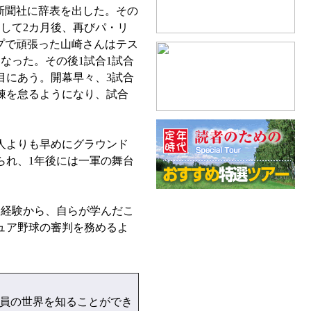
新聞社に辞表を出した。その
して2カ月後、再びパ・リ
プで頑張った山崎さんはテス
なった。その後1試合1試合
目にあう。開幕早々、3試合
錬を怠るようになり、試合
人よりも早めにグラウンド
られ、1年後には一軍の舞台
な経験から、自らが学んだこ
ュア野球の審判を務めるよ
員の世界を知ることができ