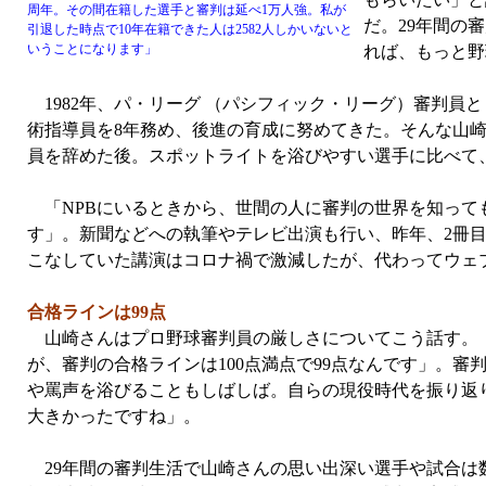
周年。その間在籍した選手と審判は延べ1万人強。私が
だ。29年間の
引退した時点で10年在籍できた人は2582人しかいないと
いうことになります」
れば、もっと野
1982年、パ・リーグ （パシフィック・リーグ）審判員と
術指導員を8年務め、後進の育成に努めてきた。そんな山
員を辞めた後。スポットライトを浴びやすい選手に比べて
「NPBにいるときから、世間の人に審判の世界を知って
す」。新聞などへの執筆やテレビ出演も行い、昨年、2冊目
こなしていた講演はコロナ禍で激減したが、代わってウェブ
合格ラインは99点
山崎さんはプロ野球審判員の厳しさについてこう話す。「
が、審判の合格ラインは100点満点で99点なんです」。
や罵声を浴びることもしばしば。自らの現役時代を振り返
大きかったですね」。
29年間の審判生活で山崎さんの思い出深い選手や試合は