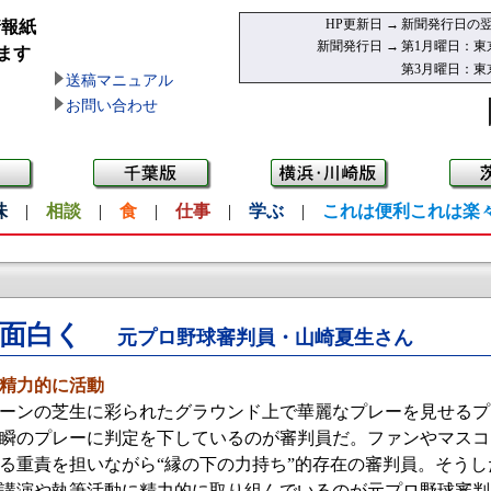
HP更新日 →
新聞発行日の翌
情報紙
新聞発行日 →
第1月曜日：東
ます
第3月曜日：東
送稿マニュアル
お問い合わせ
味
|
相談
|
食
|
仕事
|
学ぶ
|
これは便利これは楽
面白く
元プロ野球審判員・山崎夏生さん
精力的に活動
ーンの芝生に彩られたグラウンド上で華麗なプレーを見せるプ
瞬のプレーに判定を下しているのが審判員だ。ファンやマスコ
る重責を担いながら“縁の下の力持ち”的存在の審判員。そう
講演や執筆活動に精力的に取り組んでいるのが元プロ野球審判