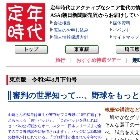
定年時代はアクティブなシニア世代の
ASA(朝日新聞販売所)
からお届けしてい
会社概要
媒体資料
広告のお申し込み
イベント
個人情報保護方針
サイトマップ
旅行
|
おすすめ特選ツアー
|
趣
東京版 令和3年3月下旬号
審判の世界知って…、野球をもっと
執筆や講演など
山崎さんの勲章は選手や審判がプロ野球に10年在籍する
鮮やかなグリ
ともらえる「10年バッジ」。「このバッジを見せれば
そんな選手の一
セ・パの公式戦からオールスター、日本シリーズまで全
てのプロ野球試合に招待されます」。バッジには2582番
べ、試合を支え
の数字が打たれている。「プロ野球が生まれて今年で85
もらいたい」と