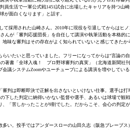
審判員生活で一軍公式戦1451試合に出場したキャリアを持つ山
球が面白くなります」と話す。
して採用された山崎さん。2010年に現役を引退してからはヒノ
崎さんが「審判応援団長」を自任して講演や執筆活動を本格的
、地味な審判はその存在がよく知られていないと感じてきたか
もらいたいと思っていました。フリーになってからは“言論の自
の著書「全球入魂！ プロ野球審判の真実」（北海道新聞社刊
会議システムZoomやユーチューブによる講演を増やしている
審判は即断即決で正解を出さないといけない仕事。選手は打率
審判の下した判定に納得いかない監督や選手、あるいは球場で観
り、「苦しかったことが9割でした。だからこそ、会心の判定
数多い。投手ではアンダースローの山田久志（阪急ブレーブス