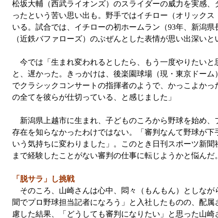
松坂大輔（西武ライオンズ）のスライダーの威力を実感、
ったという苦い思い出も。野手ではイチロー（オリックス
いる。試合では、イチローの初ホームラン（93年、新潟
（近鉄バファローズ）のぶぜんとした表情が思い出深いと
今では「生まれ変われるとしたら、もう一度やりたいと思
と、遅かった。きっかけは、後楽園球場（現・東京ドーム
でクラシックコンサートの指揮者のようで、かっこよかっ
の全てを彼らが仕切っている、と感じました」
新潟県上越市に生まれ、子どものころから野球を始め、プ
存在を知らなかったわけではない。「審判なんて野球が下
いう気持ちに変わりました」。このとき日刊スポーツ新聞
まで経験したことがない審判の仕事に転じようかと悩んだ
「脱サラ」し挑戦
そのころ、山崎さんは心中、悶々（もんもん）としながら
聞でプロ野球担当記者になろう」と入社したものの、配属
慮した結果、「どうしても審判になりたい」と思った山崎