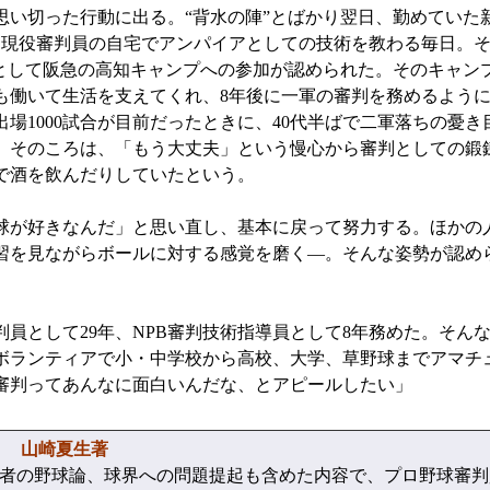
思い切った行動に出る。“背水の陣”とばかり翌日、勤めていた
、現役審判員の自宅でアンパイアとしての技術を教わる毎日。そ
”として阪急の高知キャンプへの参加が認められた。そのキャン
働いて生活を支えてくれ、8年後に一軍の審判を務めるように
場1000試合が目前だったときに、40代半ばで二軍落ちの憂き
。そのころは、「もう大丈夫」という慢心から審判としての鍛
で酒を飲んだりしていたという。
が好きなんだ」と思い直し、基本に戻って努力する。ほかの
習を見ながらボールに対する感覚を磨く―。そんな姿勢が認め
として29年、NPB審判技術指導員として8年務めた。そん
ボランティアで小・中学校から高校、大学、草野球までアマチ
審判ってあんなに面白いんだな、とアピールしたい」
」 山崎夏生著
者の野球論、球界への問題提起も含めた内容で、プロ野球審判