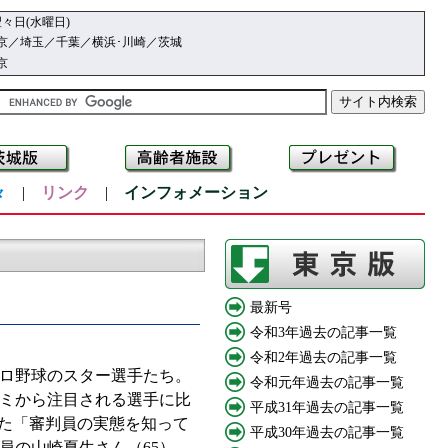
々日(水曜日)
京／埼玉／千葉／横浜･川崎／茨城
京
々
|
リンク
|
インフォメーション
最新号
令和3年過去の記事一覧
令和2年過去の記事一覧
ロ野球のスター選手たち。
令和元年過去の記事一覧
ミから注目される選手に比
平成31年過去の記事一覧
した「審判員の実態を知って
平成30年過去の記事一覧
員の山崎夏生さん（65）