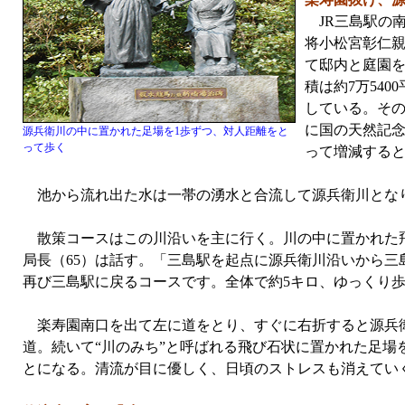
JR三島駅の
将小松宮彰仁親
て邸内と庭園
積は約7万54
している。その
に国の天然記
源兵衛川の中に置かれた足場を1歩ずつ、対人距離をと
って歩く
って増減する
池から流れ出た水は一帯の湧水と合流して源兵衛川とな
散策コースはこの川沿いを主に行く。川の中に置かれた飛
局長（65）は話す。「三島駅を起点に源兵衛川沿いから
再び三島駅に戻るコースです。全体で約5キロ、ゆっくり歩
楽寿園南口を出て左に道をとり、すぐに右折すると源兵衛
道。続いて“川のみち”と呼ばれる飛び石状に置かれた足
とになる。清流が目に優しく、日頃のストレスも消えてい