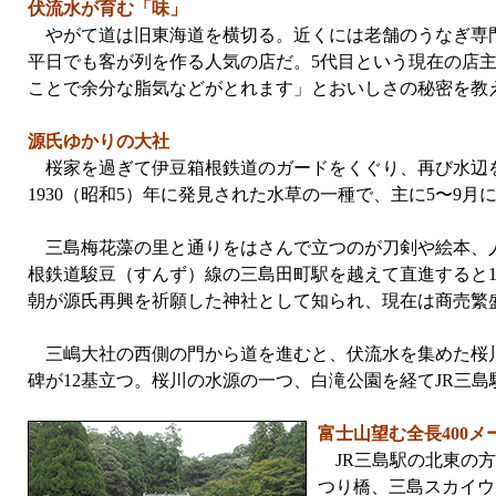
伏流水が育む「味」
やがて道は旧東海道を横切る。近くには老舗のうなぎ専門店
平日でも客が列を作る人気の店だ。5代目という現在の店主
ことで余分な脂気などがとれます」とおいしさの秘密を教
源氏ゆかりの大社
桜家を過ぎて伊豆箱根鉄道のガードをくぐり、再び水辺
1930（昭和5）年に発見された水草の一種で、主に5〜9
三島梅花藻の里と通りをはさんで立つのが刀剣や絵本、人
根鉄道駿豆（すんず）線の三島田町駅を越えて直進すると1
朝が源氏再興を祈願した神社として知られ、現在は商売繁
三嶋大社の西側の門から道を進むと、伏流水を集めた桜川
碑が12基立つ。桜川の水源の一つ、白滝公園を経てJR三島
富士山望む全長400
JR三島駅の北東の方
つり橋、三島スカイウ