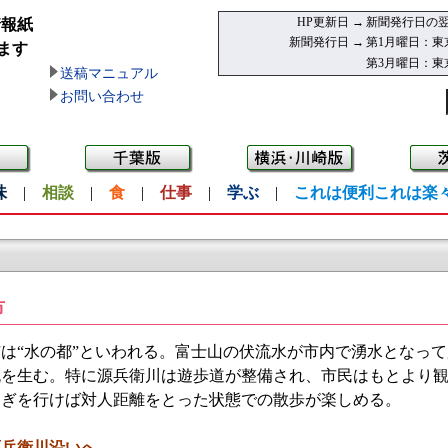
HP更新日 →
新聞発行日の翌
情報紙
新聞発行日 →
第1月曜日：東
ます
第3月曜日：東
送稿マニュアル
お問い合わせ
味
|
相談
|
食
|
仕事
|
学ぶ
|
これは便利これは楽
市
は“水の都”といわれる。富士山の伏流水が市内で湧水となって
流を生む。特に源兵衛川は遊歩道が整備され、市民はもとより
らぎを行けば対人距離をとった状態での散歩が楽しめる。
源兵衛川沿いへ