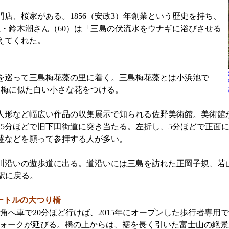
、桜家がある。1856（安政3）年創業という歴史を持ち、
・鈴木潮さん（60）は「三島の伏流水をウナギに浴びさせる
えてくれた。
を巡って三島梅花藻の里に着く。三島梅花藻とは小浜池で
月に梅に似た白い小さな花をつける。
形など幅広い作品の収集展示で知られる佐野美術館。美術館
5分ほどで旧下田街道に突き当たる。左折し、5分ほどで正面
盛などを願って参拝する人が多い。
沿いの遊歩道に出る。道沿いには三島を訪れた正岡子規、若
駅に戻る。
メートルの大つり橋
角へ車で20分ほど行けば、2015年にオープンした歩行者専用で
ォークが延びる。橋の上からは、裾を長く引いた富士山の絶景