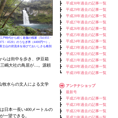
┣
平成30年過去の記事一覧
┣
平成29年過去の記事一覧
┣
平成28年過去の記事一覧
┣
平成27年過去の記事一覧
┣
平成26年過去の記事一覧
┣
平成25年過去の記事一覧
江戸時代から続く老舗の桜家（Tel.055・
┣
平成24年過去の記事一覧
975・4520）のうなぎ丼（4400円〜）。
富士山の伏流水を浴びておいしさも格別
┣
平成23年過去の記事一覧
┣
平成22年過去の記事一覧
からは街中を歩き、伊豆箱
┣
平成21年過去の記事一覧
に三嶋大社の鳥居が…。源頼
┣
平成20年過去の記事一覧
┗
平成19年過去の記事一覧
山牧水らの文人による文学
アンテナショップ
┣
最新号
┣
平成25年過去の記事一覧
┣
平成23年過去の記事一覧
は日本一長い400メートルの
┣
平成22年過去の記事一覧
が一望できる。
┣
平成21年過去の記事一覧