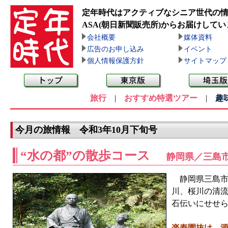
定年時代はアクティブなシニア世代の
ASA(朝日新聞販売所)
からお届けしてい
会社概要
媒体資料
広告のお申し込み
イベント
個人情報保護方針
サイトマップ
旅行
|
おすすめ特選ツアー
|
趣
今月の旅情報 令和3年10月下旬号
“水の都”の散歩コース
静岡県／三島
静岡県三島市
川、桜川の清
石伝いにせせ
楽寿園抜け、