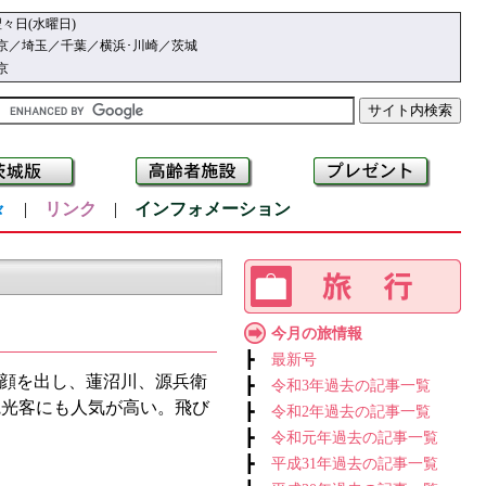
々日(水曜日)
京／埼玉／千葉／横浜･川崎／茨城
京
々
|
リンク
|
インフォメーション
今月の旅情報
┣
最新号
顔を出し、蓮沼川、源兵衛
┣
令和3年過去の記事一覧
観光客にも人気が高い。飛び
┣
令和2年過去の記事一覧
┣
令和元年過去の記事一覧
┣
平成31年過去の記事一覧