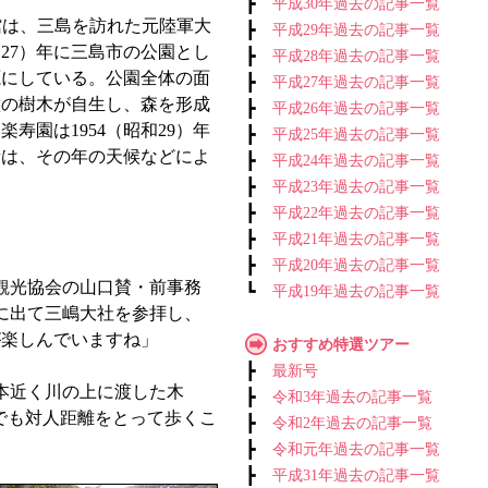
┣
平成30年過去の記事一覧
館は、三島を訪れた元陸軍大
┣
平成29年過去の記事一覧
和27）年に三島市の公園とし
┣
平成28年過去の記事一覧
源にしている。公園全体の面
┣
平成27年過去の記事一覧
0種の樹木が自生し、森を形成
┣
平成26年過去の記事一覧
園は1954（昭和29）年
┣
平成25年過去の記事一覧
量は、その年の天候などによ
┣
平成24年過去の記事一覧
┣
平成23年過去の記事一覧
┣
平成22年過去の記事一覧
┣
平成21年過去の記事一覧
┣
平成20年過去の記事一覧
観光協会の山口賛・前事務
┗
平成19年過去の記事一覧
に出て三嶋大社を参拝し、
が楽しんでいますね」
おすすめ特選ツアー
┣
最新号
本近く川の上に渡した木
┣
令和3年過去の記事一覧
でも対人距離をとって歩くこ
┣
令和2年過去の記事一覧
┣
令和元年過去の記事一覧
┣
平成31年過去の記事一覧