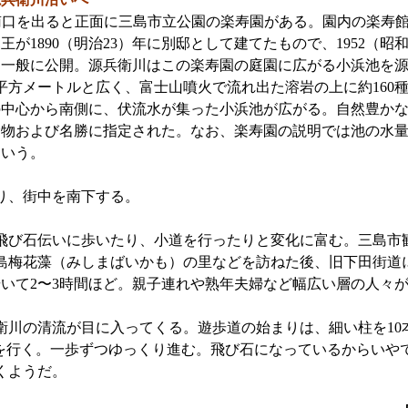
南口を出ると正面に三島市立公園の楽寿園がある。園内の楽寿
王が1890（明治23）年に別邸として建てたもので、1952（昭
を一般に公開。源兵衛川はこの楽寿園の庭園に広がる小浜池を
00平方メートルと広く、富士山噴火で流れ出た溶岩の上に約16
中心から南側に、伏流水が集った小浜池が広がる。自然豊かな楽寿
念物および名勝に指定された。なお、楽寿園の説明では池の水
という。
り、街中を南下する。
び石伝いに歩いたり、小道を行ったりと変化に富む。三島市
三島梅花藻（みしまばいかも）の里などを訪ねた後、旧下田街道
いて2〜3時間ほど。親子連れや熟年夫婦など幅広い層の人々
川の清流が目に入ってくる。遊歩道の始まりは、細い柱を10
場を行く。一歩ずつゆっくり進む。飛び石になっているからいや
くようだ。