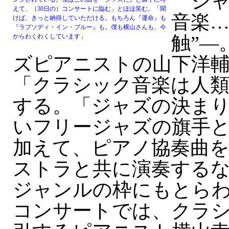
ジャ
えて、（30日の）コンサートに臨む」とほほ笑む。「聞
音楽…
けば、きっと納得していただける。もちろん『運命』も
『ラプソディ・イン・ブルー』も。僕も横山さんも、今
触”—
からわくわくしています」
ズピアニストの山下洋輔
「クラシック音楽は人類
する。「ジャズの決ま
いフリージャズの旗手
加えて、ピアノ協奏曲
ストラと共に演奏する
ジャンルの枠にもとらわ
コンサートでは、クラ