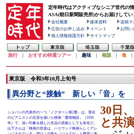
定年時代はアクティブなシニア世代の
ASA(朝日新聞販売所)
からお届けしてい
会社概要
媒体資料
送稿マ
広告のお申し込み
イベント
お問い
個人情報保護方針
サイトマップ
旅行
|
おすすめ特選ツアー
|
趣味
|
相談
|
食
東京版 令和3年10月上旬号
異分野と“接触” 新しい「音」を
30日
ショパンの代表作の一つ「ノクターン第2番」は、実在
のピアニストの生涯を描いた映画「愛情物語」（1956
と共
年）で、深い印象を残した作品の原曲としても有名だ。
山下さんは「映画の音楽は、ハリウッド映画らしくアレ
ンジされている。僕はこの曲を『ジャズだ』と勝手に考