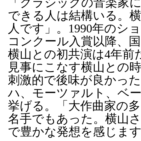
「クラシックの音楽家
できる人は結構いる。横
人です」。1990年のシ
コンクール入賞以降、国
横山との初共演は4年前
見事にこなす横山との
刺激的で後味が良かった
ハ、モーツァルト、ベ
挙げる。「大作曲家の多
名手でもあった。横山
で豊かな発想を感じま