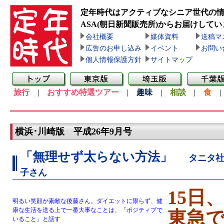
定年時代はアクティブなシニア世代の
ASA(朝日新聞販売所)
からお届けしてい
会社概要
媒体資料
送稿マ
広告のお申し込み
イベント
お問い
個人情報保護方針
サイトマップ
旅行
|
おすすめ特選ツアー
|
趣味
|
相談
|
食
横浜･川崎版 平成26年9月号
「無理せず太らない方法」
タニタ
子さん
15日
明るい笑顔が素敵な後藤さん。ダイエットに限らず、健
康な生活を送る上で一番大事なことは、「ポジティブで
東急
いること」と話す