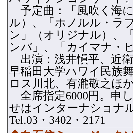
予定曲：「風吹く海に
ル）、「ホノルル・ラ
ン」（オリジナル）、
ンバ」、「カイマナ・
出演：浅井愼平、近衛
早稲田大学ハワイ民族
ロス川北、有瀧敬之ほ
全席指定6000円。申
せはインターナショナ
Tel.03・3402・2171