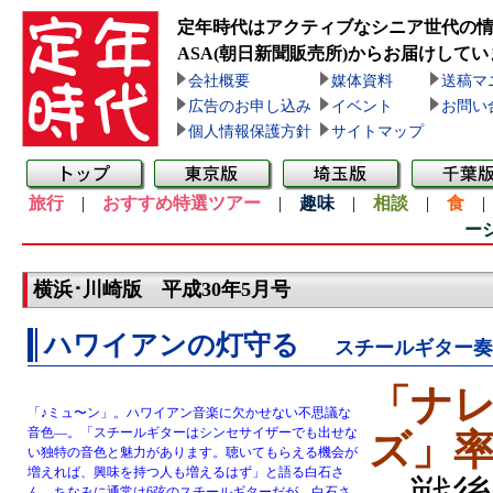
定年時代はアクティブなシニア世代の
ASA(朝日新聞販売所)
からお届けしてい
会社概要
媒体資料
送稿マ
広告のお申し込み
イベント
お問い
個人情報保護方針
サイトマップ
旅行
|
おすすめ特選ツアー
|
趣味
|
相談
|
食
ー
横浜･川崎版 平成30年5月号
ハワイアンの灯守る
スチールギター奏
「ナ
「♪ミュ〜ン」。ハワイアン音楽に欠かせない不思議な
音色—。「スチールギターはシンセサイザーでも出せな
ズ」率
い独特の音色と魅力があります。聴いてもらえる機会が
増えれば、興味を持つ人も増えるはず」と語る白石さ
ん。ちなみに通常は6弦のスチールギターだが、白石さ