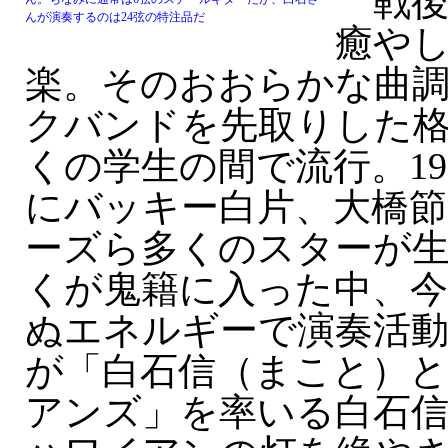
戦後
んが演奏するのは24弦の特注品だ
癒や
楽。そのおおらかな曲
クバンドを先取りした
くの学生の間で流行。19
にバッキー白片、大橋
ーズら多くのスターが
くが鬼籍に入った中、
ぬエネルギーで演奏活
が「白石信（まこと）
アンズ」を率いる白石信