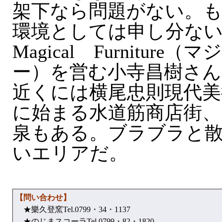
架下なら問題がない。
環境としては申し分ない
Magical Furnitur
ー）を営む小寺昌樹さん
近くには横尾忠則現代美
に始まる水道筋商店街、
泉もある。ブラブラと
いエリアだ。
【問い合わせ】
★樂久登窯Tel.0799・34・1137
★のじまスコーラTel.0799・82・1820