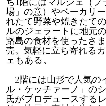
ち1階にはマルシェ（フ
場」の意）やベーカリ
れたて野菜や焼きたて
ルのジェラートに地元
路島の食材を使ったさ
売。気軽に立ち寄れる
ェもある。
2階には山形で人気の
ル・ケッチァーノ」の
氏がプロデュースする