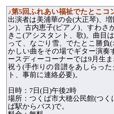
♪第5回ふれあい福祉でたとこコ
出演者は美浦華の会(大正琴)、
ン)、古内恵子(ピアノ)、すわさ
きこ(アシスタント、歌)。曲目
って、なごり雪、でたとこ勝負(
かしい曲をその場でギター演奏
ースディーコーナーでは9月生
祝う(手作りの音譜をあしらっ
ト、事前に連絡必要)。
日時：7日(日)午後2時
場所：つくば市大穂公民館(つく
ば駅からバス)で。