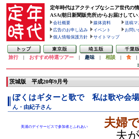
定年時代はアクティブなシニア世代の
ASA(朝日新聞販売所)
からお届けしてい
会社概要
媒体資料
送稿マ
広告のお申し込み
イベント
お問い
個人情報保護方針
サイトマップ
旅行
|
おすすめ特選ツアー
|
趣味
|
相談
|
食
茨城版 平成20年9月号
ぼくはギターと歌で 私は歌や会場
ん・由紀子さん
夫婦
美浦のデイサービスで参加者とふれあい
夫が