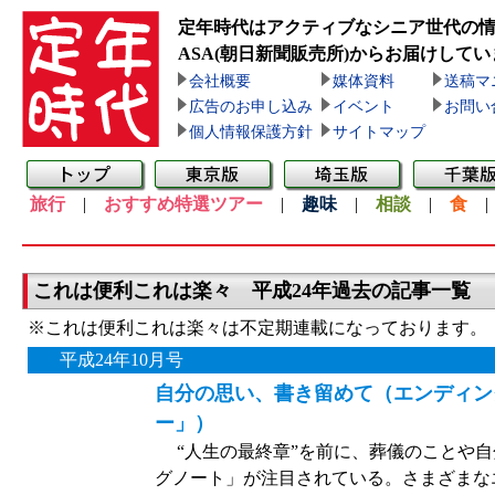
定年時代はアクティブなシニア世代の
ASA(朝日新聞販売所)
からお届けしてい
会社概要
媒体資料
送稿マ
広告のお申し込み
イベント
お問い
個人情報保護方針
サイトマップ
旅行
|
おすすめ特選ツアー
|
趣味
|
相談
|
食
これは便利これは楽々 平成24年過去の記事一覧
※これは便利これは楽々は不定期連載になっております。
平成24年10月号
自分の思い、書き留めて（エンディン
ー」）
“人生の最終章”を前に、葬儀のことや自
グノート」が注目されている。さまざまな