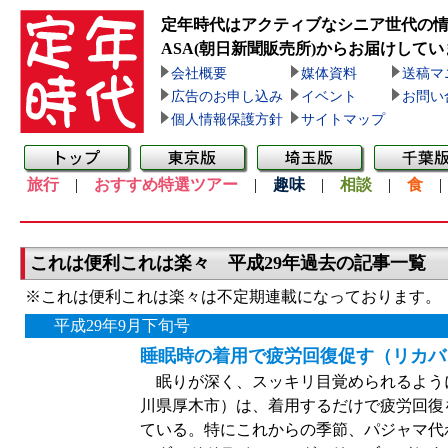
定年時代はアクティブなシニア世代の
ASA(朝日新聞販売所)
からお届けしてい
会社概要
媒体資料
送稿マ
広告のお申し込み
イベント
お問い
個人情報保護方針
サイトマップ
旅行
|
おすすめ特選ツアー
|
趣味
|
相談
|
食
これは便利これは楽々 平成29年過去の記事一覧
※これは便利これは楽々は不定期連載になっております。
平成29年9月下旬号
睡眠時の着用で疲労回復促す（リカバ
眠りが深く、スッキリ目覚められるよう
川県厚木市）は、着用するだけで疲労回復
ている。特にこれからの季節、パジャマ代