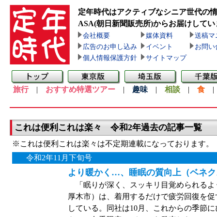
定年時代はアクティブなシニア世代の
ASA(朝日新聞販売所)
からお届けしてい
会社概要
媒体資料
送稿マ
広告のお申し込み
イベント
お問い
個人情報保護方針
サイトマップ
旅行
|
おすすめ特選ツアー
|
趣味
|
相談
|
食
これは便利これは楽々 令和2年過去の記事一覧
※これは便利これは楽々は不定期連載になっております。
令和2年11月下旬号
より暖かく…、睡眠の質向上（ベネク
「眠りが深く、スッキリ目覚められるよ
厚木市）は、着用するだけで疲労回復を促
している。同社は10月、これからの季節