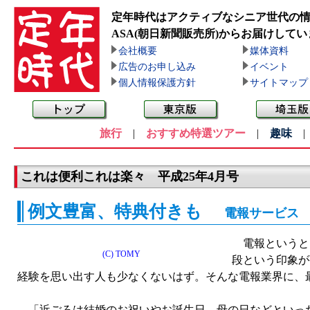
定年時代はアクティブなシニア世代の
ASA(朝日新聞販売所)
からお届けしてい
会社概要
媒体資料
広告のお申し込み
イベント
個人情報保護方針
サイトマップ
旅行
|
おすすめ特選ツアー
|
趣味
これは便利これは楽々 平成25年4月号
例文豊富、特典付きも
電報サービス
電報というと
(C) TOMY
段という印象が
経験を思い出す人も少なくないはず。そんな電報業界に、
「近ごろは結婚のお祝いやお誕生日、母の日などといった