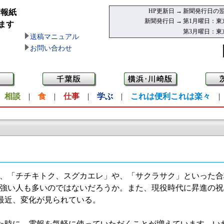
HP更新日 →
新聞発行日の翌
情報紙
新聞発行日 →
第1月曜日：東
ます
第3月曜日：東
送稿マニュアル
お問い合わせ
|
相談
|
食
|
仕事
|
学ぶ
|
これは便利これは楽々
、「チチキトク、スグカエレ」や、「サクラサク」といった合
強い人も多いのではないだろうか。また、現役時代に昇進の祝
最近、変化が見られている。
時に、電報を気軽に使っていただくことが増えています。い