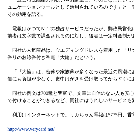
ュニケーションツールとして活用されているのです」と、電報サー
その効用を語る。
電報はかつてNTTの独占サービスだったが、郵政民営化
前者は文字数で課金されるのに対し、後者は一定料金制が
同社の人気商品は、ウエディングドレスを着用した「リカ
香りのお線香付き香電「大輪」だという。
「『大輪』は、密葬や家族葬が多くなった最近の風潮にあ
側にも負担が少なく、喪中はがきを受け取ってからすぐに
同社の例文は700種と豊富で、文章に自信のない人も安
で付けることができるなど、同社にはうれしいサービスも
利用はインターネットで。リカちゃん電報は5775円、香電
http://www.verycard.net/