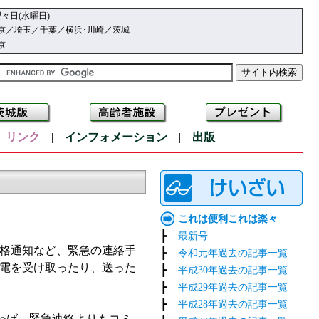
々日(水曜日)
京／埼玉／千葉／横浜･川崎／茨城
京
|
リンク
|
インフォメーション
|
出版
これは便利これは楽々
┣
最新号
格通知など、緊急の連絡手
┣
令和元年過去の記事一覧
電を受け取ったり、送った
┣
平成30年過去の記事一覧
┣
平成29年過去の記事一覧
┣
平成28年過去の記事一覧
わば、緊急連絡よりもコミ