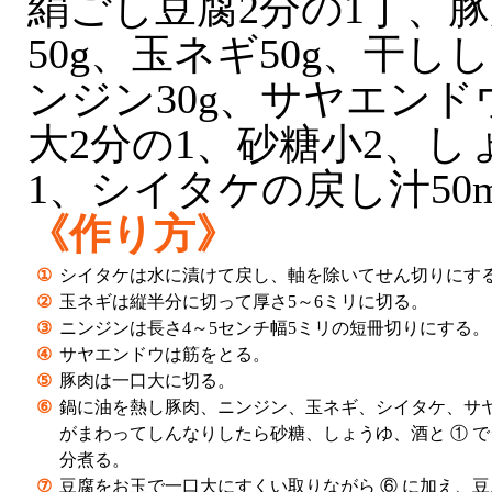
絹ごし豆腐2分の1丁、
50g、玉ネギ50g、干し
ンジン30g、サヤエンド
大2分の1、砂糖小2、し
1、シイタケの戻し汁50m
《作り方》
①
シイタケは水に漬けて戻し、軸を除いてせん切りにす
②
玉ネギは縦半分に切って厚さ5～6ミリに切る。
③
ニンジンは長さ4～5センチ幅5ミリの短冊切りにする。
④
サヤエンドウは筋をとる。
⑤
豚肉は一口大に切る。
⑥
鍋に油を熱し豚肉、ニンジン、玉ネギ、シイタケ、サ
がまわってしんなりしたら砂糖、しょうゆ、酒と ① で
分煮る。
⑦
豆腐をお玉で一口大にすくい取りながら ⑥ に加え、