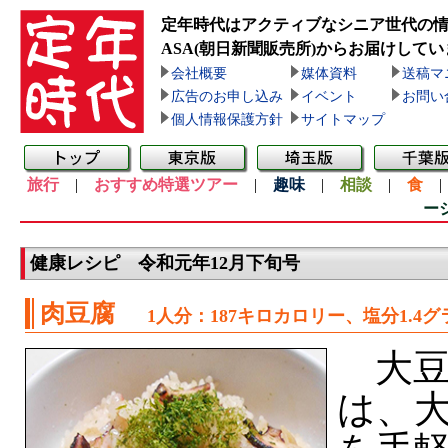
定年時代はアクティブなシニア世代の
ASA(朝日新聞販売所)
からお届けしてい
会社概要
媒体資料
送稿マ
広告のお申し込み
イベント
お問い
個人情報保護方針
サイトマップ
旅行
|
おすすめ特選ツアー
|
趣味
|
相談
|
食
ー
健康レシピ 令和元年12月下旬号
肉豆腐
1人分：187キロカロリー、塩分1.4グ
大豆
は、