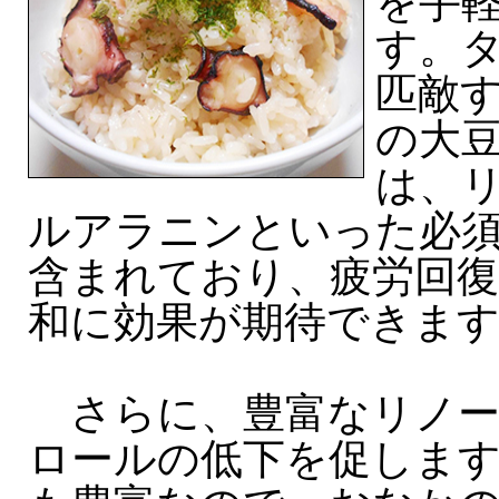
を手
す。
匹敵
の大
は、
ルアラニンといった必
含まれており、疲労回
和に効果が期待できま
さらに、豊富なリノー
ロールの低下を促しま