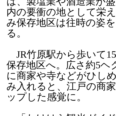
は、製塩業や酒造業が盛
内の要衝の地として栄え
み保存地区は往時の姿
る。
JR竹原駅から歩いて1
保存地区へ。広さ約5ヘ
に商家や寺などがひし
み入れると、江戸の商
ップした感覚に。