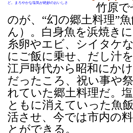
ど。まろやかな塩気が絶妙のおいしさ
竹原で
のが、“幻の郷土料理”
ん）。白身魚を浜焼き
糸卵やエビ、シイタケ
にご飯に乗せ、だし汁
江戸時代から昭和にかけ
だったころ、祝い事や
れていた郷土料理だ。
ともに消えていった魚
活させ、今では市内の
とができる。