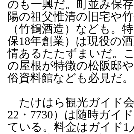
のも一興だ。町並み保存
陽の祖父惟清の旧宅や竹
（竹鶴酒造）なども。特
保18年創業）は現役の
情あるたたずまいだ。
の屋根が特徴の松阪邸や
俗資料館なども必見だ。
たけはら観光ガイド会（T
22・7730）は随時ガ
ている。料金はガイド1人