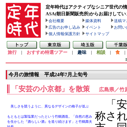
定年時代はアクティブなシニア世代の
ASA(朝日新聞販売所)
からお届けしてい
会社概要
媒体資料
送稿マ
広告のお申し込み
イベント
お問い
個人情報保護方針
サイトマップ
旅行
|
おすすめ特選ツアー
|
趣味
|
相談
|
食
今月の旅情報 平成24年7月上旬号
「安芸の小京都」を散策
広島県／竹
「安
美しさを競うように、異なるデザインの格子が並ぶ
称さ
もともとは製塩業だったという竹鶴酒造。「自然の恵み
を生かした『酒らしい酒』を造り続けます」と竹鶴壽夫
社長