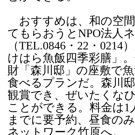
おすすめは、和の空間
てもらおうとNPO法人
（TEL.0846・22・02
けはら魚飯四季彩膳」。
財「森川邸」の座敷で魚
食べるプランだ。森川
観賞でき、ぜいたくな
ことができる。料金は1人
までに要予約、昼食のみ
ネットワーク竹原へ。