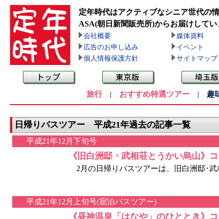
定年時代はアクティブなシニア世代の
ASA(朝日新聞販売所)
からお届けしてい
会社概要
媒体資料
広告のお申し込み
イベント
個人情報保護方針
サイトマップ
旅行
|
おすすめ特選ツアー
|
趣
日帰りバスツアー 平成21年過去の記事一覧
平成21年12月下旬号
《旧白洲邸・武相荘とうかい烏山》コ
2月の日帰りバスツアーは、旧白洲邸･武相
平成21年12月上旬号(宿泊バスツアー)
《昼神温泉「はなや」のひととき》コ