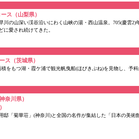
コース（山梨県）
の山深い渓谷沿いにわく山峡の湯・西山温泉。705(慶雲2)
どに愛され続けてきた。
ース（茨城県）
をもつ湖・霞ケ浦で観光帆曳船(ほびきぶね)を見物し、予科練
神奈川県）
）
邸「菊華荘」(神奈川)と全国の名作が集結した「日本の美術館名