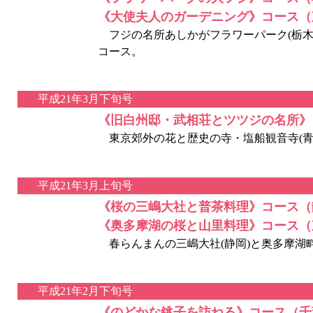
《大使夫人のガーデニング》コース（
フジの名所あしかがフラワーパーク(栃木
コース。
平成21年3月下旬号
《旧白州邸・武相荘とツツジの名所》
東京郊外の花と歴史の寺・塩船観音寺(青梅
平成21年3月上旬号
《桜の三嶋大社と普茶料理》コース（
《奥多摩湖の桜と山里料理》コース（
春らんまんの三嶋大社(静岡)と奥多摩湖畔
平成21年2月下旬号
《のどかな銚子を訪ねる》コース（千