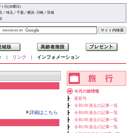
々日(水曜日)
京／埼玉／千葉／横浜･川崎／茨城
京
々
|
リンク
|
インフォメーション
今月の旅情報
┣
最新号
┣
令和5年過去の記事一覧
詳細はこちら
┣
令和4年過去の記事一覧
┣
令和3年過去の記事一覧
┣
令和2年過去の記事一覧