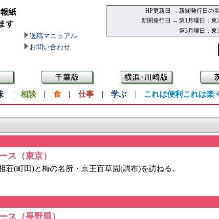
HP更新日 →
新聞発行日の翌
情報紙
新聞発行日 →
第1月曜日：東
ます
第3月曜日：東
送稿マニュアル
お問い合わせ
味
|
相談
|
食
|
仕事
|
学ぶ
|
これは便利これは楽
ース（東京）
荘(町田)と梅の名所・京王百草園(調布)を訪ねる。
ース（長野県）