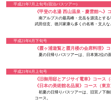
平成21年7月上旬号(宿泊バスツアー)
《甲斐の名湯 西山温泉・慶雲館へ》
南アルプスの最高峰・北岳を源流とする早川
武田信玄、徳川家康ら多くの名将・文人な
平成21年6月下旬号
《霞ヶ浦遊覧と霞月楼の会席料理》コ
夏の日帰りバスツアーは、日本第2位の面積
平成21年6月上旬号
《旧御用邸とアジサイ電車》コース（
《日本の美術館名品展》コース（東京
初夏の日帰りバスツアーは、旧宮ノ下御用
コース。