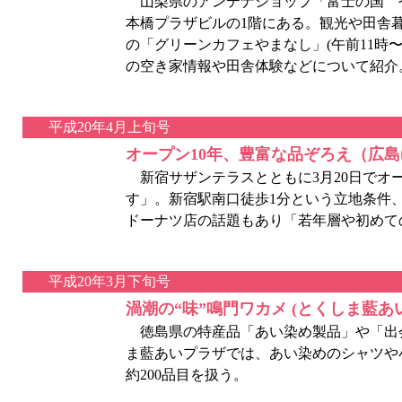
山梨県のアンテナショップ「富士の国 
本橋プラザビルの1階にある。観光や田舎
の「グリーンカフェやまなし」(午前11時〜
の空き家情報や田舎体験などについて紹介
平成20年4月上旬号
オープン10年、豊富な品ぞろえ（広
新宿サザンテラスとともに3月20日でオー
す」。新宿駅南口徒歩1分という立地条件
ドーナツ店の話題もあり「若年層や初めて
平成20年3月下旬号
渦潮の“味”鳴門ワカメ (とくしま藍あ
徳島県の特産品「あい染め製品」や「出
ま藍あいプラザでは、あい染めのシャツや小
約200品目を扱う。