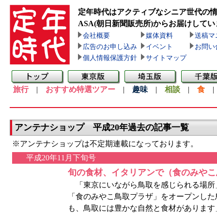
定年時代はアクティブなシニア世代の
ASA(朝日新聞販売所)
からお届けしてい
会社概要
媒体資料
送稿マ
広告のお申し込み
イベント
お問い
個人情報保護方針
サイトマップ
旅行
|
おすすめ特選ツアー
|
趣味
|
相談
|
食
アンテナショップ 平成20年過去の記事一覧
※アンテナショップは不定期連載になっております。
平成20年11月下旬号
旬の食材、イタリアンで（食のみやこ
「東京にいながら鳥取を感じられる場所」
「食のみやこ鳥取プラザ」をオープンした
も、鳥取には豊かな自然と食材があります