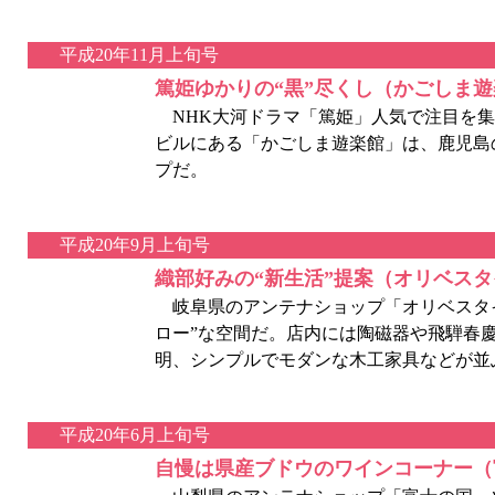
平成20年11月上旬号
篤姫ゆかりの“黒”尽くし（かごしま
NHK大河ドラマ「篤姫」人気で注目を集
ビルにある「かごしま遊楽館」は、鹿児島
プだ。
平成20年9月上旬号
織部好みの“新生活”提案（オリベス
岐阜県のアンテナショップ「オリベスタイ
ロー”な空間だ。店内には陶磁器や飛騨春
明、シンプルでモダンな木工家具などが並
平成20年6月上旬号
自慢は県産ブドウのワインコーナー（