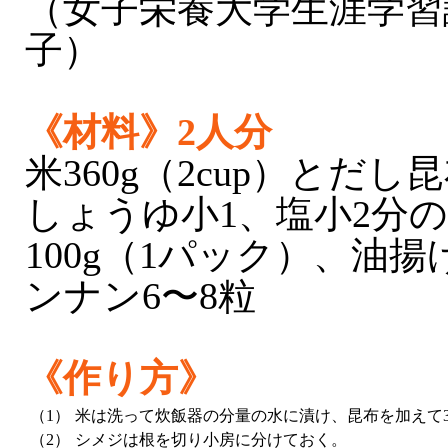
（女子栄養大学生涯学習
子）
《材料》2人分
米360g（2cup）とだし
しょうゆ小1、塩小2分の
100g（1パック）、油揚
ンナン6〜8粒
《作り方》
（1）
米は洗って炊飯器の分量の水に漬け、昆布を加えて3
（2）
シメジは根を切り小房に分けておく。