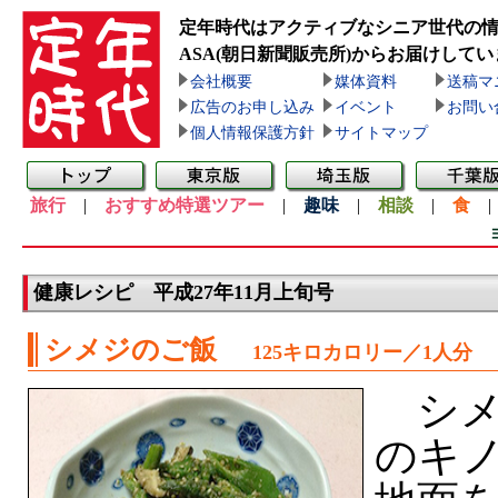
定年時代はアクティブなシニア世代の
ASA(朝日新聞販売所)
からお届けしてい
会社概要
媒体資料
送稿マ
広告のお申し込み
イベント
お問い
個人情報保護方針
サイトマップ
旅行
|
おすすめ特選ツアー
|
趣味
|
相談
|
食
健康レシピ 平成27年11月上旬号
シメジのご飯
125キロカロリー／1人分
シメ
のキ