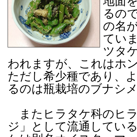
地面
るの
の名
ていま
ツタケ
われますが、これはホ
ただし希少種であり、
るのは瓶栽培のブナシ
またヒラタケ科のヒラ
ジ」として流通してい