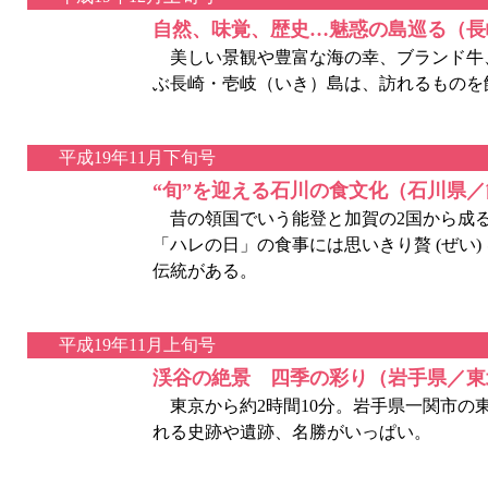
自然、味覚、歴史…魅惑の島巡る（長
美しい景観や豊富な海の幸、ブランド牛
ぶ長崎・壱岐（いき）島は、訪れるものを飽
平成19年11月下旬号
“旬”を迎える石川の食文化（石川県
昔の領国でいう能登と加賀の2国から成
「ハレの日」の食事には思いきり贅 (ぜい
伝統がある。
平成19年11月上旬号
渓谷の絶景 四季の彩り（岩手県／東
東京から約2時間10分。岩手県一関市の
れる史跡や遺跡、名勝がいっぱい。