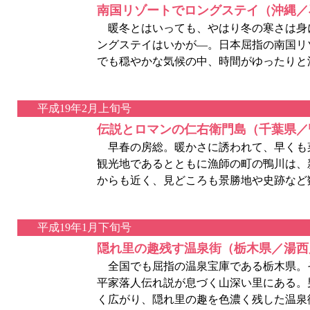
南国リゾートでロングステイ（沖縄／
暖冬とはいっても、やはり冬の寒さは身
ングステイはいかが―。日本屈指の南国リ
でも穏やかな気候の中、時間がゆったりと
平成19年2月上旬号
伝説とロマンの仁右衛門島（千葉県／
早春の房総。暖かさに誘われて、早くも
観光地であるとともに漁師の町の鴨川は、
からも近く、見どころも景勝地や史跡など
平成19年1月下旬号
隠れ里の趣残す温泉街（栃木県／湯西
全国でも屈指の温泉宝庫である栃木県。
平家落人伝れ説が息づく山深い里にある。
く広がり、隠れ里の趣を色濃く残した温泉