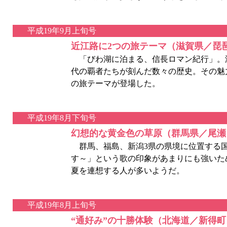
平成19年9月上旬号
近江路に2つの旅テーマ（滋賀県／琵
「びわ湖に泊まる、信長ロマン紀行」。
代の覇者たちが刻んだ数々の歴史。その魅
の旅テーマが登場した。
平成19年8月下旬号
幻想的な黄金色の草原（群馬県／尾瀬
群馬、福島、新潟3県の県境に位置する
す～」という歌の印象があまりにも強いた
夏を連想する人が多いようだ。
平成19年8月上旬号
“通好み”の十勝体験（北海道／新得町