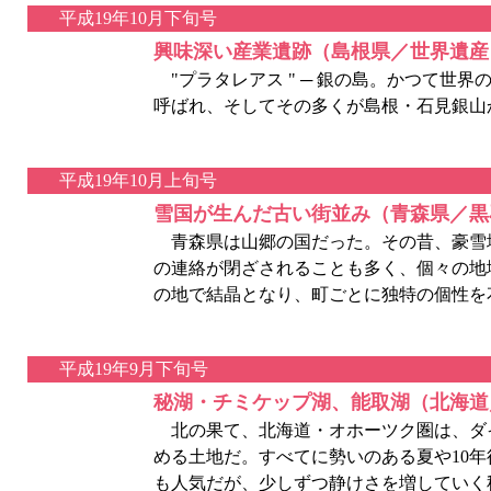
平成19年10月下旬号
興味深い産業遺跡（島根県／世界遺産
"プラタレアス " ─ 銀の島。かつて世界
呼ばれ、そしてその多くが島根・石見銀山
平成19年10月上旬号
雪国が生んだ古い街並み（青森県／黒
青森県は山郷の国だった。その昔、豪雪
の連絡が閉ざされることも多く、個々の地
の地で結晶となり、町ごとに独特の個性を
平成19年9月下旬号
秘湖・チミケップ湖、能取湖（北海道
北の果て、北海道・オホーツク圏は、ダ
める土地だ。すべてに勢いのある夏や10
も人気だが、少しずつ静けさを増していく