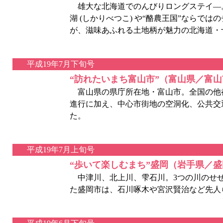
雄大な北海道でのんびりロングステイ―
湖 (しかりべつこ) や“酪農王国”ならで
が、滋味あふれる土地柄が魅力の北海道・
平成19年7月下旬号
“訪れたいまち富山市”（富山県／富山
富山県の県庁所在地・富山市。全国の他
進行に加え、中心市街地の空洞化、公共交
た。
平成19年7月上旬号
“歩いて楽しむまち”盛岡（岩手県／盛
中津川、北上川、雫石川。3つの川のせ
た盛岡市は、石川啄木や宮沢賢治など先人