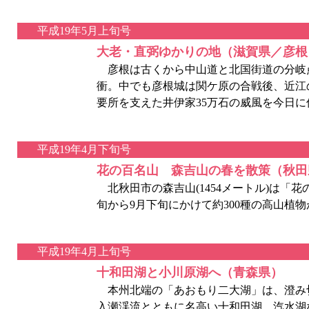
平成19年5月上旬号
大老・直弼ゆかりの地（滋賀県／彦根
彦根は古くから中山道と北国街道の分岐
衝。中でも彦根城は関ケ原の合戦後、近江
要所を支えた井伊家35万石の威風を今日に
平成19年4月下旬号
花の百名山 森吉山の春を散策（秋田
北秋田市の森吉山(1454メートル)は「花
旬から9月下旬にかけて約300種の高山植
平成19年4月上旬号
十和田湖と小川原湖へ（青森県）
本州北端の「あおもり二大湖」は、澄み
入瀬渓流とともに名高い十和田湖。汽水湖