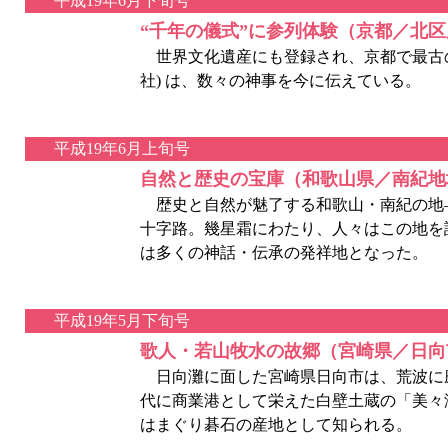
平成19年6月下旬号
“千年の儀式”に参列体験（京都／北
世界文化遺産にも登録され、京都で最古の
社) は、数々の神事を今に伝えている。
平成19年6月上旬号
自然と歴史の宝庫（和歌山県／南紀地
歴史と自然が魅了する和歌山・南紀の地
十字路。幾星霜にわたり、人々はこの地を
は多くの神話・伝承の発祥地となった。
平成19年5月下旬号
歌人・若山牧水の故郷（宮崎県／日向
日向灘に面した宮崎県日向市は、荒波に
代に商業港として栄えた白壁土蔵の「美々
はまぐり碁石の産地として知られる。