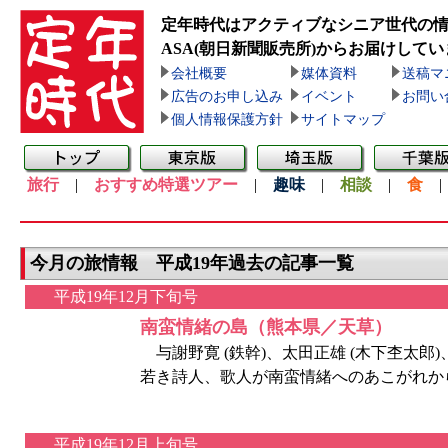
定年時代はアクティブなシニア世代の
ASA(朝日新聞販売所)
からお届けしてい
会社概要
媒体資料
送稿マ
広告のお申し込み
イベント
お問い
個人情報保護方針
サイトマップ
旅行
|
おすすめ特選ツアー
|
趣味
|
相談
|
食
今月の旅情報 平成19年過去の記事一覧
平成19年12月下旬号
南蛮情緒の島（熊本県／天草）
与謝野寛 (鉄幹)、太田正雄 (木下杢太郎
若き詩人、歌人が南蛮情緒へのあこがれから
平成19年12月上旬号