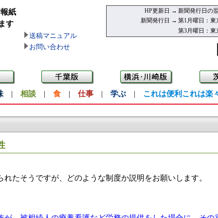
HP更新日 →
新聞発行日の翌
情報紙
新聞発行日 →
第1月曜日：東
ます
第3月曜日：東
送稿マニュアル
お問い合わせ
味
|
相談
|
食
|
仕事
|
学ぶ
|
これは便利これは楽
性
られたそうですが、どのような制度か説明をお願いします。
が、被相続人の療養看護など労務の提供をした場合に、その