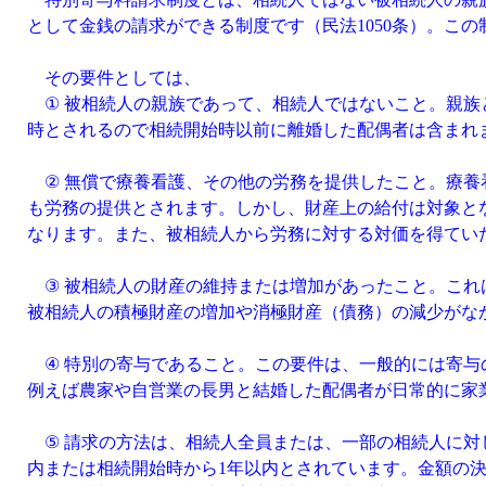
として金銭の請求ができる制度です（民法1050条）。この
その要件としては、
① 被相続人の親族であって、相続人ではないこと。親族
時とされるので相続開始時以前に離婚した配偶者は含まれ
② 無償で療養看護、その他の労務を提供したこと。療養
も労務の提供とされます。しかし、財産上の給付は対象と
なります。また、被相続人から労務に対する対価を得てい
③ 被相続人の財産の維持または増加があったこと。これ
被相続人の積極財産の増加や消極財産（債務）の減少がな
④ 特別の寄与であること。この要件は、一般的には寄与
例えば農家や自営業の長男と結婚した配偶者が日常的に家
⑤ 請求の方法は、相続人全員または、一部の相続人に対
内または相続開始時から1年以内とされています。金額の