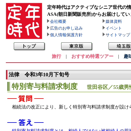
定年時代はアクティブなシニア世代の
ASA(朝日新聞販売所)
からお届けしてい
会社概要
媒体資料
広告のお申し込み
イベント
個人情報保護方針
サイトマップ
旅行
|
おすすめ特選ツアー
|
趣
法律 令和3年10月下旬号
特別寄与料請求制度
世田谷区／55歳男
相続法の改正により、新しく特別寄与料請求制度が設け
特別寄与料請求制度とは、相続人ではない被相続人の親族