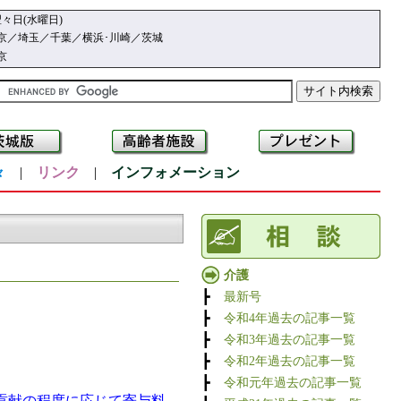
々日(水曜日)
京／埼玉／千葉／横浜･川崎／茨城
京
々
|
リンク
|
インフォメーション
介護
┣
最新号
┣
令和4年過去の記事一覧
┣
令和3年過去の記事一覧
┣
令和2年過去の記事一覧
┣
令和元年過去の記事一覧
貢献の程度に応じて寄与料