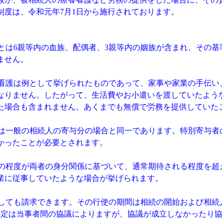
制度は、令和元年7月1日から施行されております。
とは6親等内の血族、配偶者、3親等内の姻族が含まれ、その基
ません。
看護は例として挙げられたものであって、家事や家業の手伝い
なりません。したがって、生活費やお小遣いを渡していたよう
た場合も含まれません。あくまでも無償で労務を提供していた
は一般の相続人の寄与分の場合と同一であります。特別寄与者
かったことが必要とされます。
の程度が両者の身分関係に基づいて、通常期待される程度を超
業に従事していたような場合が挙げられます。
しても請求できます。その行使の期間は相続の開始および相続
決定は当事者間の協議によりますが、協議が成立しなかったり