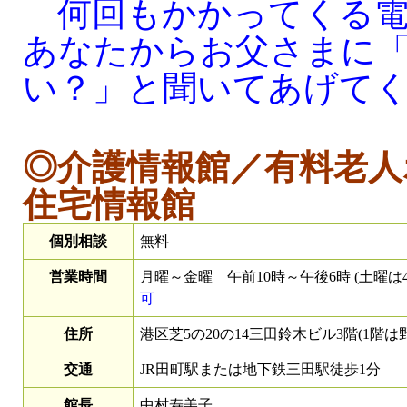
何回もかかってくる電
あなたからお父さまに
い？」と聞いてあげて
◎介護情報館／有料老人
住宅情報館
個別相談
無料
営業時間
月曜～金曜 午前10時～午後6時 (土曜は
可
住所
港区芝5の20の14三田鈴木ビル3階(1階は
交通
JR田町駅または地下鉄三田駅徒歩1分
館長
中村寿美子