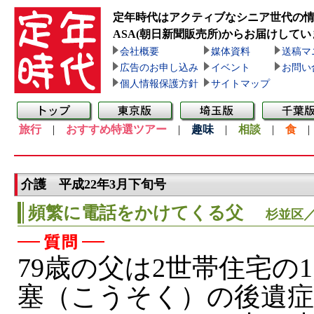
定年時代はアクティブなシニア世代の
ASA(朝日新聞販売所)
からお届けしてい
会社概要
媒体資料
送稿マ
広告のお申し込み
イベント
お問い
個人情報保護方針
サイトマップ
旅行
|
おすすめ特選ツアー
|
趣味
|
相談
|
食
介護 平成22年3月下旬号
頻繁に電話をかけてくる父
杉並区／
79歳の父は2世帯住宅の
塞（こうそく）の後遺