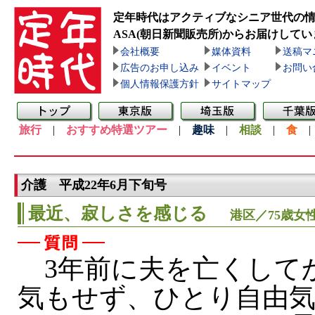
定年時代はアクティブなシニア世代の
ASA(朝日新聞販売所)
からお届けしてい
会社概要
媒体資料
送稿マ
広告のお申し込み
イベント
お問い
個人情報保護方針
サイトマップ
旅行
|
おすすめ特選ツアー
|
趣味
|
相談
|
食
介護 平成22年6月下旬号
最近、寂しさを感じる
港区／75歳女
3年前に夫を亡くして
気もせず、ひとり自由